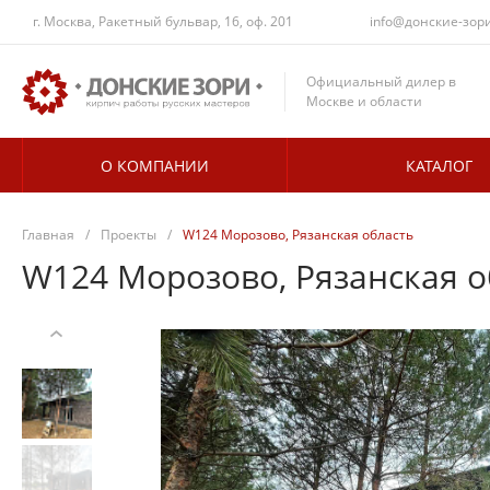
г. Москва, Ракетный бульвар, 16, оф. 201
info@донские-зор
Официальный дилер в
Москве и области
О КОМПАНИИ
КАТАЛОГ
Главная
/
Проекты
/
W124 Морозово, Рязанская область
W124 Морозово, Рязанская о
‹