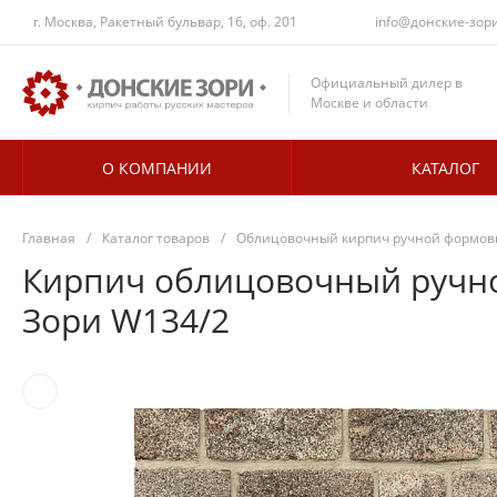
г. Москва, Ракетный бульвар, 16, оф. 201
info@донские-зор
Официальный дилер в
Москве и области
О КОМПАНИИ
КАТАЛОГ
Главная
/
Каталог товаров
/
Облицовочный кирпич ручной формовк
Кирпич облицовочный ручно
Зори W134/2