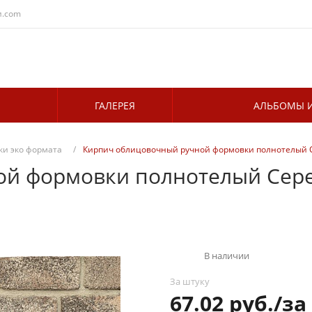
и.com
ГАЛЕРЕЯ
АЛЬБОМЫ И
и эко формата
/
Кирпич облицовочный ручной формовки полнотелый С
й формовки полнотелый Сере
В наличии
За штуку
67.02 руб./за