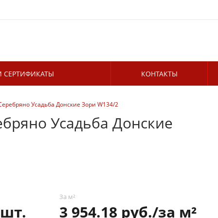
 СЕРТИФИКАТЫ
КОНТАКТЫ
еребряно Усадьба Донские Зори W134/2
бряно Усадьба Донские
За м²
 шт.
3 954.18 руб./за м²