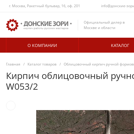
г. Москва, Ракетный бульвар, 16, оф. 201
info@донские-зор
Официальный дилер в
Москве и области
О КОМПАНИИ
КАТАЛОГ
Главная
/
Каталог товаров
/
Облицовочный кирпич ручной формовк
Кирпич облицовочный ручно
W053/2