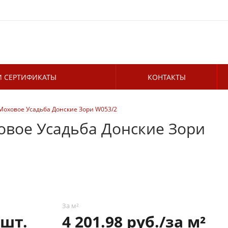
 СЕРТИФИКАТЫ
КОНТАКТЫ
оховое Усадьба Донские Зори W053/2
вое Усадьба Донские Зори
За м²
 шт.
4 201.98 руб./за м²