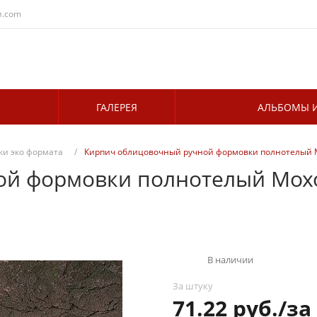
и.com
ГАЛЕРЕЯ
АЛЬБОМЫ И
и эко формата
/
Кирпич облицовочный ручной формовки полнотелый М
й формовки полнотелый Мохо
В наличии
За штуку
71.22 руб./за