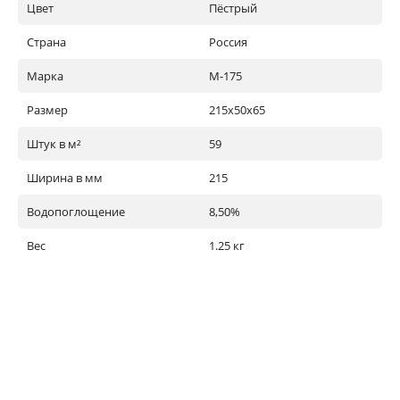
Цвет
Пёстрый
Страна
Россия
Марка
М-175
Размер
215х50х65
Штук в м²
59
Ширина в мм
215
Водопоглощение
8,50%
Вес
1.25 кг