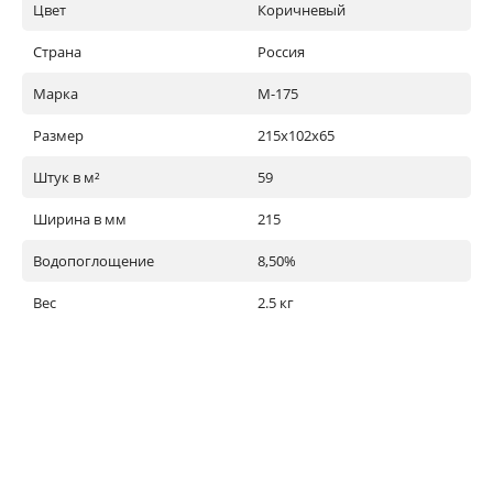
Цвет
Коричневый
Страна
Россия
Марка
М-175
Размер
215х102х65
Штук в м²
59
Ширина в мм
215
Водопоглощение
8,50%
Вес
2.5 кг