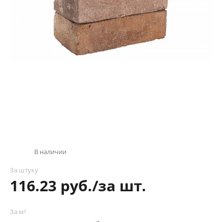
В наличии
За штуку
116.23 руб./за шт.
За м²