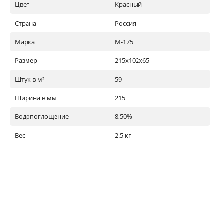
Цвет
Красный
Страна
Россия
Марка
М-175
Размер
215х102х65
Штук в м²
59
Ширина в мм
215
Водопоглощение
8,50%
Вес
2.5 кг