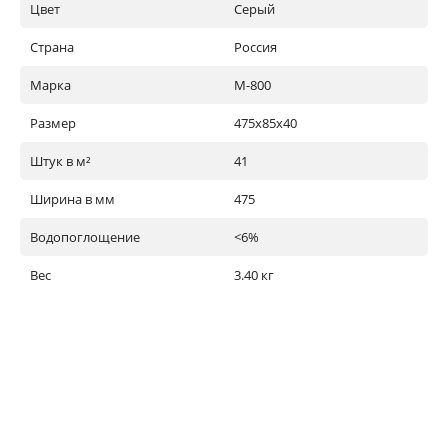
Цвет
Серый
Страна
Россия
Марка
М-800
Размер
475х85х40
Штук в м²
41
Ширина в мм
475
Водопоглощение
<6%
Вес
3.40 кг